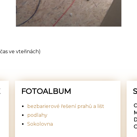
čas ve vteřinách)
E
FOTOALBUM
S
C
bezbarierové řešení prahů a lišt
M
podlahy
D
Sokolovna
O