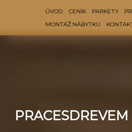
ÚVOD
CENÍK
PARKETY
PR
MONTÁŽ NÁBYTKU
KONTAK
PRACESDREVEM