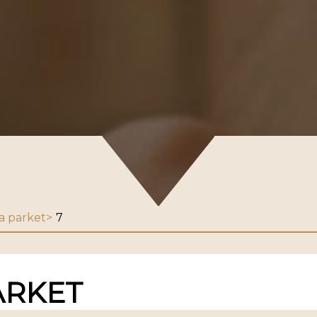
a parket
7
ARKET