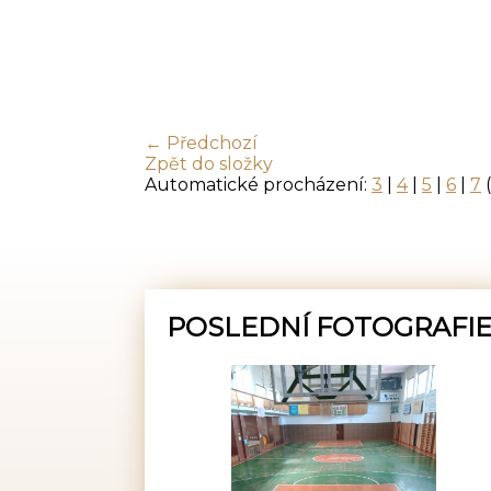
← Předchozí
Zpět do složky
Automatické procházení:
3
|
4
|
5
|
6
|
7
(
POSLEDNÍ FOTOGRAFI