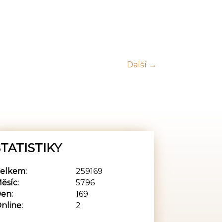
Další →
TATISTIKY
elkem:
259169
ěsíc:
5796
en:
169
nline:
2