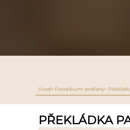
Úvod
Fotoalbum
podlahy
Překládk
PŘEKLÁDKA P