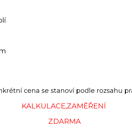
lí
km
krétní cena se stanoví podle rozsahu pra
KALKULACE,ZAMĚŘENÍ
ZDARMA