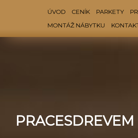
ÚVOD
CENÍK
PARKETY
PR
MONTÁŽ NÁBYTKU
KONTAK
PRACESDREVEM