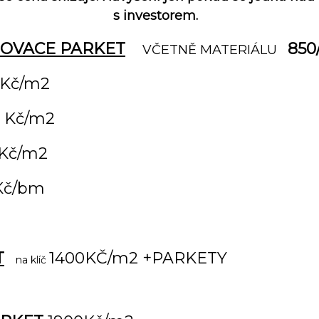
s investorem.
OVACE PARKET
850
VČETNĚ MATERIÁLU
č/m2
 Kč/m2
 Kč/m2
č/bm
T
1400KČ/m2 +PARKETY
na klíč