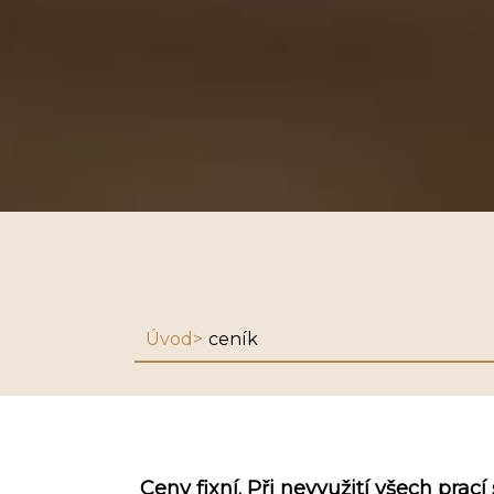
Úvod
ceník
Ceny fixní. Při nevyužití všech pra