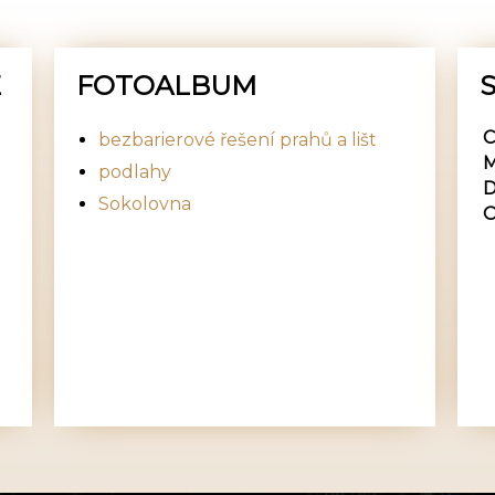
E
FOTOALBUM
S
C
bezbarierové řešení prahů a lišt
M
podlahy
D
Sokolovna
O