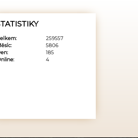
TATISTIKY
elkem:
259557
ěsíc:
5806
en:
185
nline:
4