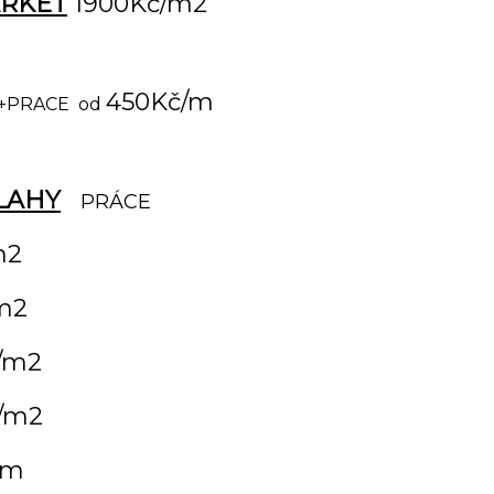
ARKET
1900Kč/m2
450Kč/m
+PRACE od
LAHY
PRÁCE
2
m2
m2
č/m2
m