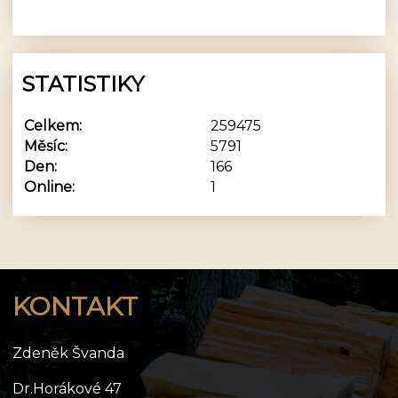
STATISTIKY
Celkem:
259475
Měsíc:
5791
Den:
166
Online:
1
KONTAKT
Zdeněk Švanda
Dr.Horákové 47